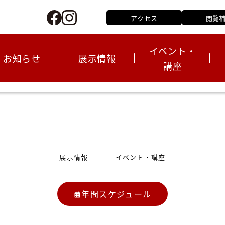
アクセス
閲覧
イベント・
お知らせ
展示情報
講座
設備・バリアフリー情報
年間スケジュール
当館について
重要なお知らせ
館内展示
ショップ／書籍の販売
展示情報
施設概要
展示情報
イベント・講座
年間スケジュール