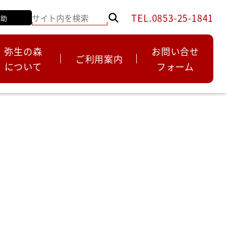
TEL.0853-25-1841
補助
弥生の森
お問い合せ
ご利用案内
について
フォーム
よくあるご質問
西谷墳墓群史跡公園
お知らせ
市内の遺跡・文化財
イベント・講座
各種申請