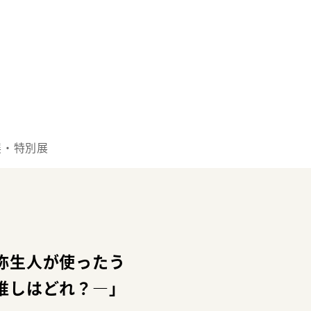
展・特別展
弥生人が使ったう
推しはどれ？―」